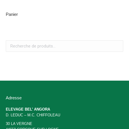
sur
sur
sur
sur
sur
Facebook
X
Pinterest
LinkedIn
WhatsApp
Panier
Adresse
ELEVAGE BEL’ ANGORA
D. LEDUC – M.C. CHIFFOLEAU
30 LA VERGNE