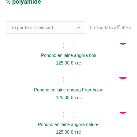
% polyamide
Tri
5 résultats affichés
pa
pri
cr
Poncho en laine angora noir
125,00
€
TTC
Poncho en laine angora Framboise
125,00
€
TTC
Poncho en laine angora naturel
125,00
€
TTC