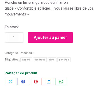
Poncho en laine angora couleur marron
glacé « Confortable et léger, il vous laisse libre de vos
mouvements »
En stock
quantité
Ajouter au panier
de
Poncho
en
Catégorie :
Ponchos
laine
Étiquettes :
angora
echarpes
laine
ponchos
angora
marron
Partager ce produit
glacé
Partager
Partager
Partager
Partager
Partager
sur
sur
sur
sur
sur
X
Facebook
Pinterest
LinkedIn
WhatsApp