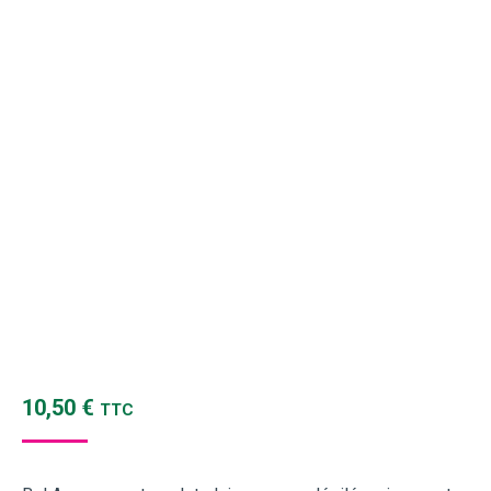
10,50
€
TTC