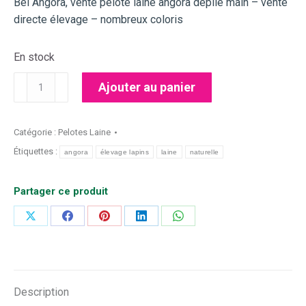
Bel Angora, vente pelote laine angora dépilé main – vente
directe élevage – nombreux coloris
En stock
quantité
Ajouter au panier
de
Pelote
laine
Catégorie :
Pelotes Laine
angora
Étiquettes :
angora
élevage lapins
laine
naturelle
bois
de
Partager ce produit
rose
Partager
Partager
Partager
Partager
Partager
sur
sur
sur
sur
sur
X
Facebook
Pinterest
LinkedIn
WhatsApp
Description