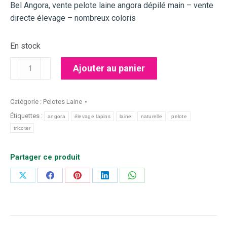
Bel Angora, vente pelote laine angora dépilé main – vente
directe élevage – nombreux coloris
En stock
quantité
Ajouter au panier
de
Pelote
laine
Catégorie :
Pelotes Laine
angora
Étiquettes :
angora
élevage lapins
laine
naturelle
pelote
pervenche
tricoter
Partager ce produit
Partager
Partager
Partager
Partager
Partager
sur
sur
sur
sur
sur
X
Facebook
Pinterest
LinkedIn
WhatsApp