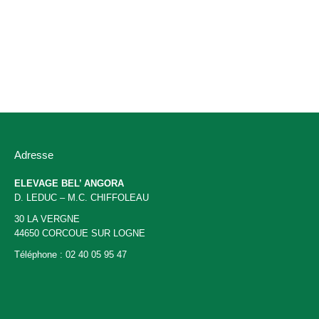
Pelote laine angora beige rosé
10,50
€
TTC
Adresse
ELEVAGE BEL’ ANGORA
D. LEDUC – M.C. CHIFFOLEAU
30 LA VERGNE
44650 CORCOUE SUR LOGNE
Téléphone : 02 40 05 95 47