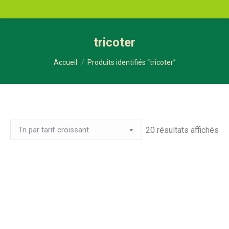
tricoter
Vous êtes ici :
Accueil
Produits identifiés “tricoter”
Tri
20 résultats affichés
pa
pri
cr