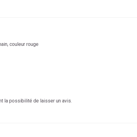
sur
sur
sur
sur
sur
X
Facebook
Pinterest
LinkedIn
WhatsApp
main, couleur rouge
 la possibilité de laisser un avis.