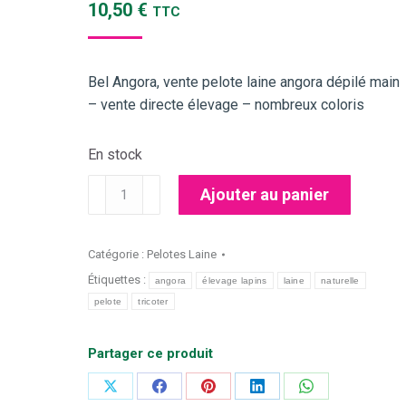
10,50
€
TTC
Bel Angora, vente pelote laine angora dépilé main
– vente directe élevage – nombreux coloris
En stock
quantité
Ajouter au panier
de
Pelote
laine
Catégorie :
Pelotes Laine
angora
Étiquettes :
angora
élevage lapins
laine
naturelle
Framboise
pelote
tricoter
Partager ce produit
Partager
Partager
Partager
Partager
Partager