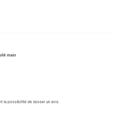
sur
sur
sur
sur
sur
X
Facebook
Pinterest
LinkedIn
WhatsApp
pilé main
 la possibilité de laisser un avis.