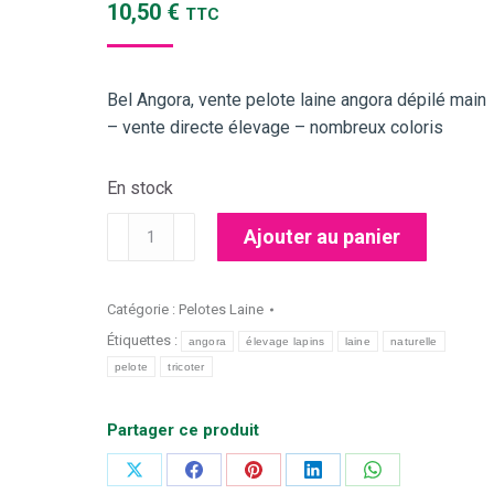
10,50
€
TTC
Bel Angora, vente pelote laine angora dépilé main
– vente directe élevage – nombreux coloris
En stock
quantité
Ajouter au panier
de
Pelote
laine
Catégorie :
Pelotes Laine
angora
Étiquettes :
angora
élevage lapins
laine
naturelle
gris
pelote
tricoter
perle
Partager ce produit
Partager
Partager
Partager
Partager
Partager