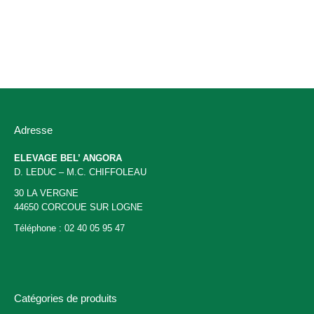
a
Chaussettes longues « naturel »
plusieur
17,00
€
TTC
variation
Les
options
peuvent
être
Adresse
choisies
sur
ELEVAGE BEL’ ANGORA
la
D. LEDUC – M.C. CHIFFOLEAU
page
30 LA VERGNE
du
44650 CORCOUE SUR LOGNE
produit
Téléphone : 02 40 05 95 47
Catégories de produits