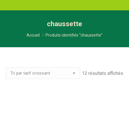
chaussette
Vous êtes ici :
Accueil
Produits identifiés “chaussette”
Tri
12 résultats affichés
pa
pri
cr