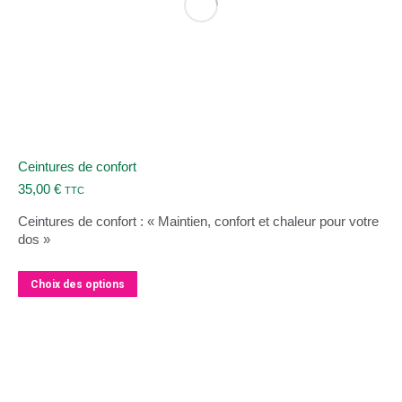
Ceintures de confort
35,00
€
TTC
Ceintures de confort : « Maintien, confort et chaleur pour votre
dos »
Ce
Choix des options
produit
a
plusieurs
variations.
Les
options