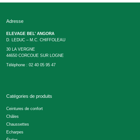
peuvent
être
choisies
sur
Adresse
la
page
ELEVAGE BEL’ ANGORA
du
D. LEDUC – M.C. CHIFFOLEAU
produit
30 LA VERGNE
44650 CORCOUE SUR LOGNE
Téléphone : 02 40 05 95 47
Catégories de produits
Ceintures de confort
Châles
Chaussettes
Echarpes
Étoles