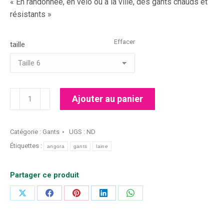
« En randonnée, en vélo ou à la ville, des gants chauds et
résistants »
Effacer
taille
quantité
Ajouter au panier
de
Gants
-
Catégorie :
Gants
UGS :
ND
Couleur
Étiquettes :
angora
gants
laine
Framboise
Partager ce produit
Partager
Partager
Partager
Partager
Partager
sur
sur
sur
sur
sur