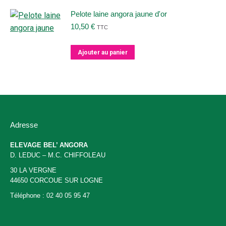
la
page
Pelote laine angora jaune d'or
du
10,50
€
TTC
produit
Ajouter au panier
Adresse
ELEVAGE BEL’ ANGORA
D. LEDUC – M.C. CHIFFOLEAU
30 LA VERGNE
44650 CORCOUE SUR LOGNE
Téléphone : 02 40 05 95 47