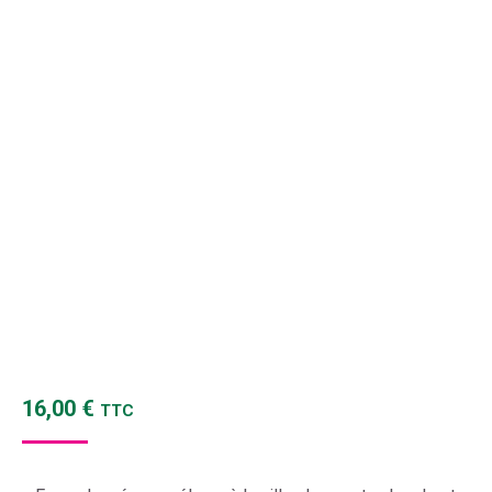
16,00
€
TTC