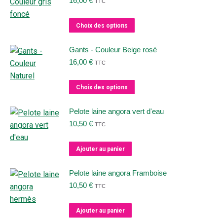
16,00
€
TTC
variations.
Les
Ce
Choix des options
options
produit
peuvent
a
Gants - Couleur Beige rosé
être
plusieurs
16,00
€
TTC
choisies
variations.
sur
Les
Ce
Choix des options
la
options
produit
page
peuvent
a
Pelote laine angora vert d'eau
du
être
plusieurs
10,50
€
TTC
produit
choisies
variations.
sur
Les
Ajouter au panier
la
options
page
peuvent
Pelote laine angora Framboise
du
être
10,50
€
TTC
produit
choisies
sur
Ajouter au panier