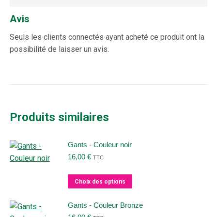
Avis
Seuls les clients connectés ayant acheté ce produit ont la
possibilité de laisser un avis.
Produits similaires
Gants - Couleur noir
16,00
€
TTC
Ce
Choix des options
produit
a
Gants - Couleur Bronze
plusieurs